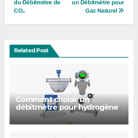
du Débitmètre de
un Débitmètre pour
navigation
CO₂
Gaz Naturel
Related Post
Comment choisir un
débitmètre pour hydrogène