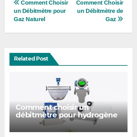
Post
Comment Choisir
Comment Choisir
un Débitmètre pour
un Débitmètre de
navigation
Gaz Naturel
Gaz
Related Post
Comment choisir un
débitmètre pour hydrogène